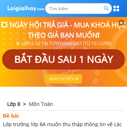
💥 NGÀY HỘI TRẢ GIÁ - MUA KHOÁ HỌC
THEO GIÁ BẠN MUỐN❗
🎯 LỚP 1-12 TẠI TUYENSINH247 (TỪ 10-12/08)
BẮT ĐẦU SAU 1 NGÀY
XEM CHI TIẾT
Lớp 8
Môn Toán
Đề bài
Lớp trưởng lớp 8A muốn thu thập thông tin về các