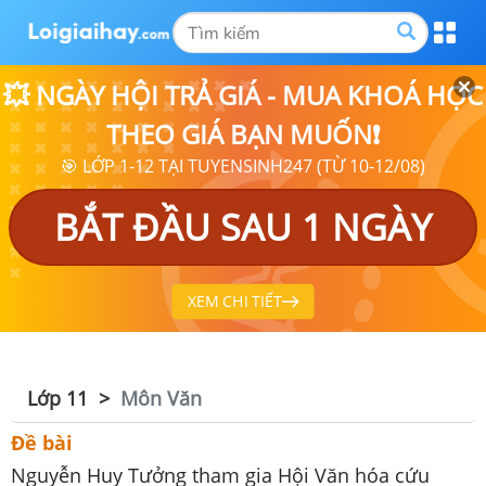
💥 NGÀY HỘI TRẢ GIÁ - MUA KHOÁ HỌC
THEO GIÁ BẠN MUỐN❗
🎯 LỚP 1-12 TẠI TUYENSINH247 (TỪ 10-12/08)
BẮT ĐẦU SAU 1 NGÀY
XEM CHI TIẾT
Lớp 11
Môn Văn
Đề bài
Nguyễn Huy Tưởng tham gia Hội Văn hóa cứu