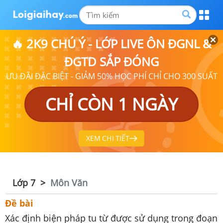
🔥 2K9 CHÚ Ý - LỚP LIVE ÔN ĐGNL &
ĐGTD SẮP ĐÓNG
ƯU ĐÃI ĐẶC BIỆT - GIẢM 50% HỌC PHÍ CHỈ CHO 300 SUẤT
CHỈ CÒN 1 NGÀY
XEM CHI TIẾT
Lớp 7
Môn Văn
Đề bài
Xác định biện pháp tu từ được sử dụng trong đoạn