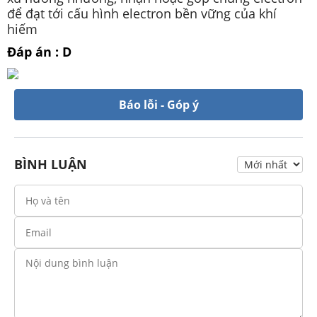
để đạt tới cấu hình electron bền vững của khí
hiếm
Đáp án : D
Báo lỗi - Góp ý
BÌNH LUẬN