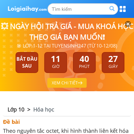
💥 NGÀY HỘI TRẢ GIÁ - MUA KHOÁ HỌC
THEO GIÁ BẠN MUỐN❗
🎯 LỚP 1-12 TẠI TUYENSINH247 (TỪ 10-12/08)
11
40
27
BẮT ĐẦU
SAU
GIỜ
PHÚT
GIÂY
XEM CHI TIẾT
Lớp 10
Hóa học
Đề bài
Theo nguyên tắc octet, khi hình thành liên kết hóa