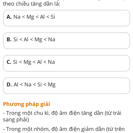
theo chiều tăng dần là:
A.
Na < Mg < Al < Si
B.
Si < Al < Mg < Na
C.
Si < Mg < Al < Na
D.
Al < Na < Si < Mg
Phương pháp giải
- Trong một chu kì, độ âm điện tăng dần (từ trái
sang phải)
- Trong một nhóm, độ âm điện giảm dần (từ trên