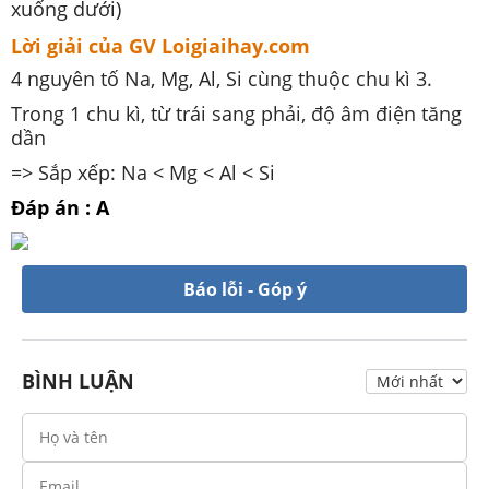
xuống dưới)
Lời giải của GV Loigiaihay.com
4 nguyên tố Na, Mg, Al, Si cùng thuộc chu kì 3.
Trong 1 chu kì, từ trái sang phải, độ âm điện tăng
dần
=> Sắp xếp: Na < Mg < Al < Si
Đáp án : A
Báo lỗi - Góp ý
BÌNH LUẬN