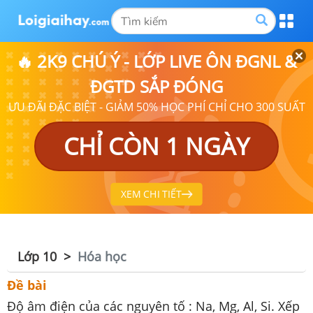
🔥 2K9 CHÚ Ý - LỚP LIVE ÔN ĐGNL &
ĐGTD SẮP ĐÓNG
ƯU ĐÃI ĐẶC BIỆT - GIẢM 50% HỌC PHÍ CHỈ CHO 300 SUẤT
CHỈ CÒN 1 NGÀY
XEM CHI TIẾT
Lớp 10
Hóa học
Đề bài
Độ âm điện của các nguyên tố : Na, Mg, Al, Si. Xếp