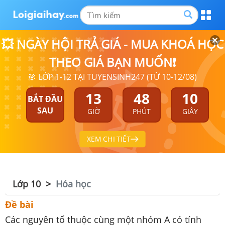
💥 NGÀY HỘI TRẢ GIÁ - MUA KHOÁ HỌC
THEO GIÁ BẠN MUỐN❗
🎯 LỚP 1-12 TẠI TUYENSINH247 (TỪ 10-12/08)
13
48
09
BẮT ĐẦU
SAU
GIỜ
PHÚT
GIÂY
XEM CHI TIẾT
Lớp 10
Hóa học
Đề bài
Các nguyên tố thuộc cùng một nhóm A có tính