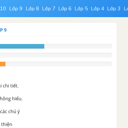
 10
Lớp 9
Lớp 8
Lớp 7
Lớp 6
Lớp 5
Lớp 4
Lớp 3
L
P 9
chi tiết.
không hiểu.
 các chú ý
 thiện