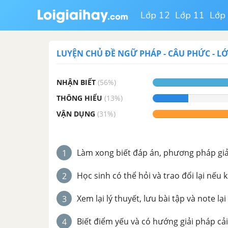
Lớp 12
Lớp 11
Lớp
LUYỆN CHỦ ĐỀ
NGỮ PHÁP - CÂU PHỨC
-
LỚ
NHẬN BIẾT
(
56
%)
THÔNG HIỂU
(
13
%)
VẬN DỤNG
(
31
%)
Làm xong biết đáp án, phương pháp giải 
1
Học sinh có thể hỏi và trao đổi lại nếu 
2
Xem lại lý thuyết, lưu bài tập và note lại
3
Biết điểm yếu và có hướng giải pháp cải
4