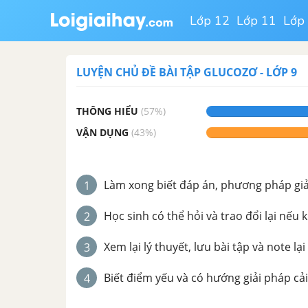
Lớp 12
Lớp 11
Lớp
LUYỆN CHỦ ĐỀ
BÀI TẬP GLUCOZƠ
-
LỚP 9
THÔNG HIỂU
(
57
%)
VẬN DỤNG
(
43
%)
Làm xong biết đáp án, phương pháp giải 
1
Học sinh có thể hỏi và trao đổi lại nếu 
2
Xem lại lý thuyết, lưu bài tập và note lại
3
Biết điểm yếu và có hướng giải pháp cải
4