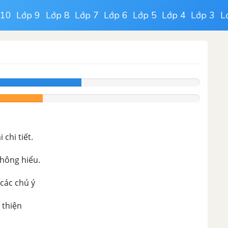
 10
Lớp 9
Lớp 8
Lớp 7
Lớp 6
Lớp 5
Lớp 4
Lớp 3
L
chi tiết.
không hiểu.
 các chú ý
 thiện