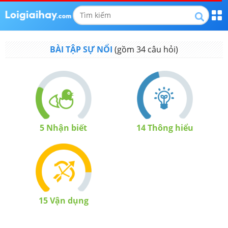
BÀI TẬP SỰ NỔI
(gồm
34
câu hỏi)
5
Nhận biết
14
Thông hiểu
15
Vận dụng