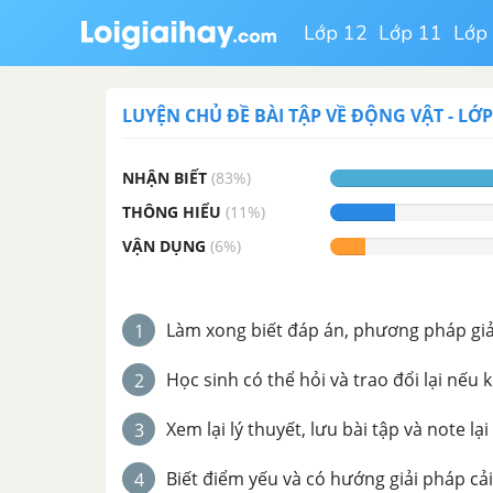
Lớp 12
Lớp 11
Lớp
LUYỆN CHỦ ĐỀ
BÀI TẬP VỀ ĐỘNG VẬT
-
LỚP
NHẬN BIẾT
(
83
%)
THÔNG HIỂU
(
11
%)
VẬN DỤNG
(
6
%)
Làm xong biết đáp án, phương pháp giải 
1
Học sinh có thể hỏi và trao đổi lại nếu 
2
Xem lại lý thuyết, lưu bài tập và note lại
3
Biết điểm yếu và có hướng giải pháp cải
4