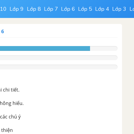
 10
Lớp 9
Lớp 8
Lớp 7
Lớp 6
Lớp 5
Lớp 4
Lớp 3
L
 6
chi tiết.
không hiểu.
 các chú ý
 thiện