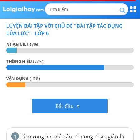
LUYỆN BÀI TẬP VỚI CHỦ ĐỀ "
BÀI TẬP TÁC DỤNG
CỦA LỰC
" -
LỚP 6
NHẬN BIẾT
(
8
%)
THÔNG HIỂU
(
77
%)
VẬN DỤNG
(
15
%)
Bắt đầu
Làm xong biết đáp án, phương pháp giải chi
1