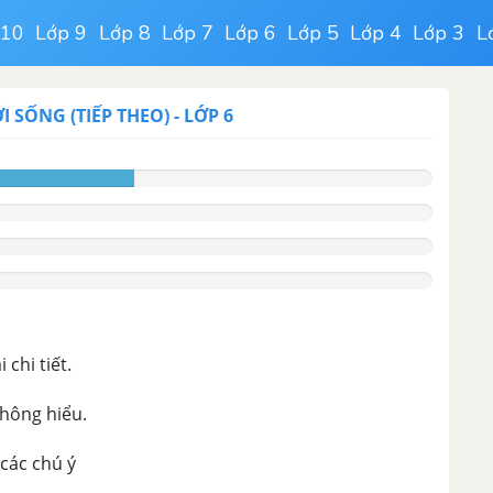
 10
Lớp 9
Lớp 8
Lớp 7
Lớp 6
Lớp 5
Lớp 4
Lớp 3
L
I SỐNG (TIẾP THEO)
-
LỚP 6
chi tiết.
không hiểu.
 các chú ý