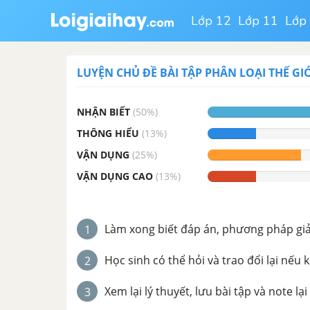
Lớp 12
Lớp 11
Lớp
LUYỆN CHỦ ĐỀ
BÀI TẬP PHÂN LOẠI THẾ GIỚ
NHẬN BIẾT
(
50
%)
THÔNG HIỂU
(
13
%)
VẬN DỤNG
(
25
%)
VẬN DỤNG CAO
(
13
%)
Làm xong biết đáp án, phương pháp giải 
1
Học sinh có thể hỏi và trao đổi lại nếu 
2
Xem lại lý thuyết, lưu bài tập và note lại
3