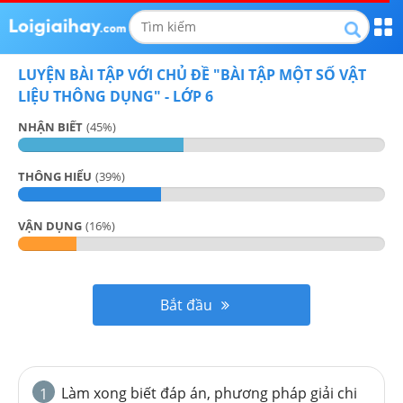
LUYỆN BÀI TẬP VỚI CHỦ ĐỀ "
BÀI TẬP MỘT SỐ VẬT
LIỆU THÔNG DỤNG
" -
LỚP 6
NHẬN BIẾT
(
45
%)
THÔNG HIỂU
(
39
%)
VẬN DỤNG
(
16
%)
Bắt đầu
Làm xong biết đáp án, phương pháp giải chi
1