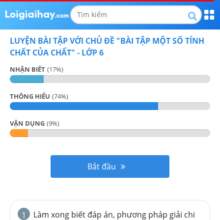
LUYỆN BÀI TẬP VỚI CHỦ ĐỀ "
BÀI TẬP MỘT SỐ TÍNH
CHẤT CỦA CHẨT
" -
LỚP 6
NHẬN BIẾT
(
17
%)
THÔNG HIỂU
(
74
%)
VẬN DỤNG
(
9
%)
Bắt đầu
Làm xong biết đáp án, phương pháp giải chi
1