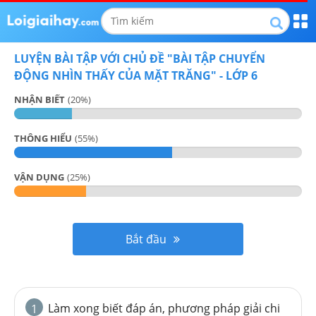
LUYỆN BÀI TẬP VỚI CHỦ ĐỀ "
BÀI TẬP CHUYỂN
ĐỘNG NHÌN THẤY CỦA MẶT TRĂNG
" -
LỚP 6
NHẬN BIẾT
(
20
%)
THÔNG HIỂU
(
55
%)
VẬN DỤNG
(
25
%)
Bắt đầu
Làm xong biết đáp án, phương pháp giải chi
1