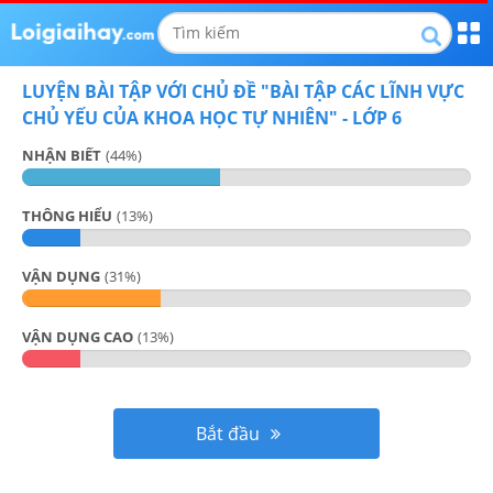
LUYỆN BÀI TẬP VỚI CHỦ ĐỀ "
BÀI TẬP CÁC LĨNH VỰC
CHỦ YẾU CỦA KHOA HỌC TỰ NHIÊN
" -
LỚP 6
NHẬN BIẾT
(
44
%)
THÔNG HIỂU
(
13
%)
VẬN DỤNG
(
31
%)
VẬN DỤNG CAO
(
13
%)
Bắt đầu