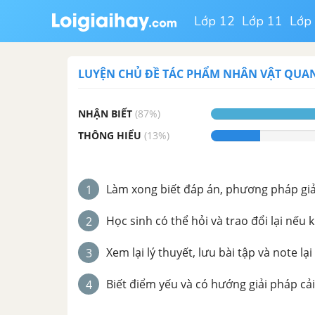
Lớp 12
Lớp 11
Lớp
LUYỆN CHỦ ĐỀ
TÁC PHẨM NHÂN VẬT QUA
NHẬN BIẾT
(
87
%)
THÔNG HIỂU
(
13
%)
Làm xong biết đáp án, phương pháp giải 
1
Học sinh có thể hỏi và trao đổi lại nếu 
2
Xem lại lý thuyết, lưu bài tập và note lại
3
Biết điểm yếu và có hướng giải pháp cải
4