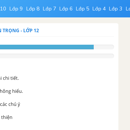
 10
Lớp 9
Lớp 8
Lớp 7
Lớp 6
Lớp 5
Lớp 4
Lớp 3
L
N TRỌNG
-
LỚP 12
chi tiết.
không hiểu.
 các chú ý
 thiện