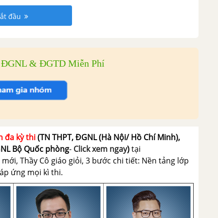
ắt đầu
i ĐGNL & ĐGTD Miễn Phí
n đa kỳ thi
(TN THPT, ĐGNL (Hà Nội/ Hồ Chí Minh),
GNL Bộ Quốc phòng
-
Click xem ngay
)
tại
ới, Thầy Cô giáo giỏi, 3 bước chi tiết: Nền tảng lớp
p ứng mọi kì thi.