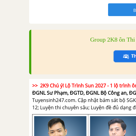
B
Group 2K8 ôn Th
>> 2K9 Chú ý! Lộ Trình Sun 2027 - 1 lộ trình ô
ĐGNL Sư Phạm, ĐGTD, ĐGNL Bộ Công an, Đ
Tuyensinh247.com.
Cập nhật bám sát bộ SGK m
12; Luyện thi chuyên sâu; Luyện đề đủ dạng đá