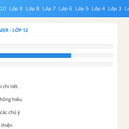
 10
Lớp 9
Lớp 8
Lớp 7
Lớp 6
Lớp 5
Lớp 4
Lớp 3
L
YMER
-
LỚP 12
chi tiết.
không hiểu.
 các chú ý
 thiện