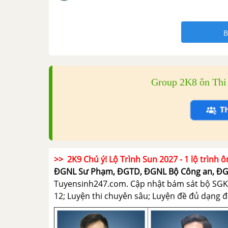
B
Group 2K8 ôn Th
>> 2K9 Chú ý! Lộ Trình Sun 2027 - 1 lộ trình ô
ĐGNL Sư Phạm, ĐGTD, ĐGNL Bộ Công an, Đ
Tuyensinh247.com.
Cập nhật bám sát bộ SGK m
12; Luyện thi chuyên sâu; Luyện đề đủ dạng đá