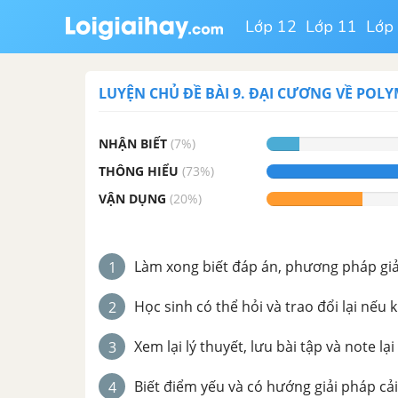
Lớp 12
Lớp 11
Lớp
LUYỆN CHỦ ĐỀ
BÀI 9. ĐẠI CƯƠNG VỀ POL
NHẬN BIẾT
(
7
%)
THÔNG HIỂU
(
73
%)
VẬN DỤNG
(
20
%)
Làm xong biết đáp án, phương pháp giải 
1
Học sinh có thể hỏi và trao đổi lại nếu 
2
Xem lại lý thuyết, lưu bài tập và note lại
3
Biết điểm yếu và có hướng giải pháp cải
4