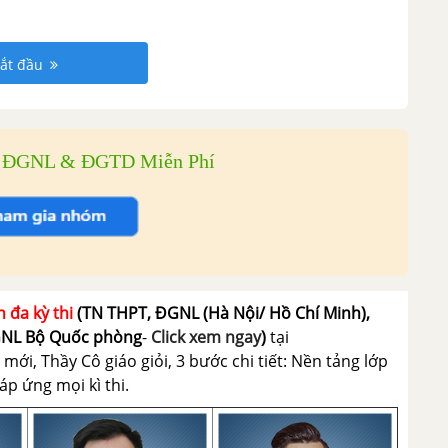
ắt đầu
i ĐGNL & ĐGTD Miễn Phí
n đa kỳ thi
(TN THPT, ĐGNL (Hà Nội/ Hồ Chí Minh),
GNL Bộ Quốc phòng
-
Click xem ngay
)
tại
ới, Thầy Cô giáo giỏi, 3 bước chi tiết: Nền tảng lớp
p ứng mọi kì thi.