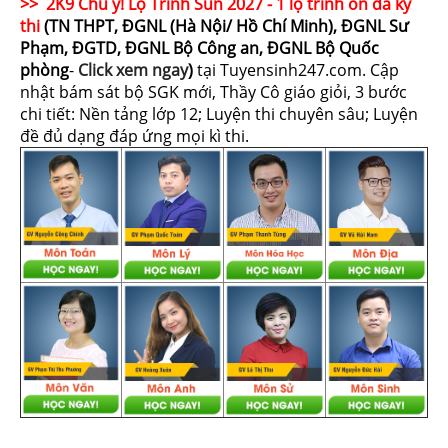
>> 2K9 Chú ý! Lộ Trình Sun 2027 - 1 lộ trình ôn đa kỳ
thi
(TN THPT, ĐGNL (Hà Nội/ Hồ Chí Minh), ĐGNL Sư
Phạm, ĐGTD, ĐGNL Bộ Công an, ĐGNL Bộ Quốc
phòng
-
Click xem ngay
)
tại Tuyensinh247.com.
Cập
nhật bám sát bộ SGK mới, Thầy Cô giáo giỏi, 3 bước
chi tiết: Nền tảng lớp 12; Luyện thi chuyên sâu; Luyện
đề đủ dạng đáp ứng mọi kì thi.