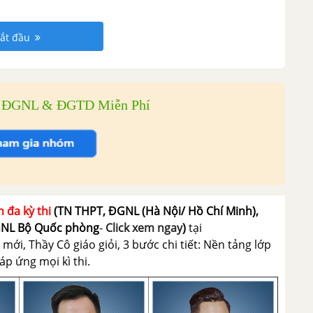
ắt đầu
i ĐGNL & ĐGTD Miễn Phí
n đa kỳ thi
(TN THPT, ĐGNL (Hà Nội/ Hồ Chí Minh),
GNL Bộ Quốc phòng
-
Click xem ngay
)
tại
ới, Thầy Cô giáo giỏi, 3 bước chi tiết: Nền tảng lớp
p ứng mọi kì thi.