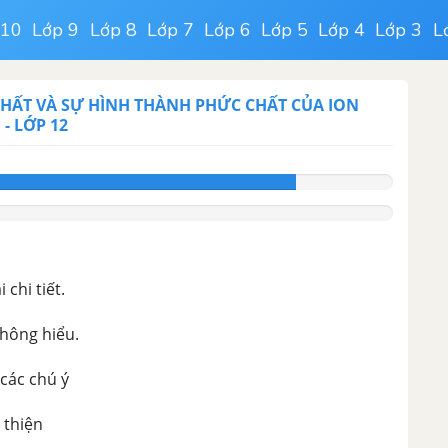
 10
Lớp 9
Lớp 8
Lớp 7
Lớp 6
Lớp 5
Lớp 4
Lớp 3
L
 CHẤT VÀ SỰ HÌNH THÀNH PHỨC CHẤT CỦA ION
H
-
LỚP 12
chi tiết.
không hiểu.
 các chú ý
 thiện