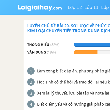
Lớp 12
Lớp 11
Lớp
LUYỆN CHỦ ĐỀ
BÀI 20. SƠ LƯỢC VỀ PHỨC
KIM LOẠI CHUYỂN TIẾP TRONG DUNG DỊC
THÔNG HIỂU
(
82
%)
VẬN DỤNG
(
18
%)
Làm xong biết đáp án, phương pháp giải 
1
Học sinh có thể hỏi và trao đổi lại nếu 
2
Xem lại lý thuyết, lưu bài tập và note lại
3
Biết điểm yếu và có hướng giải pháp cải
4