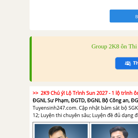
B
Group 2K8 ôn Th
>> 2K9 Chú ý! Lộ Trình Sun 2027 - 1 lộ trình ô
ĐGNL Sư Phạm, ĐGTD, ĐGNL Bộ Công an, Đ
Tuyensinh247.com.
Cập nhật bám sát bộ SGK m
12; Luyện thi chuyên sâu; Luyện đề đủ dạng đá