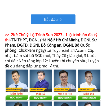
Bắt đầu
>> 2K9 Chú ý! Lộ Trình Sun 2027 - 1 lộ trình ôn đa kỳ
thi
(TN THPT, ĐGNL (Hà Nội/ Hồ Chí Minh), ĐGNL Sư
Phạm, ĐGTD, ĐGNL Bộ Công an, ĐGNL Bộ Quốc
phòng
-
Click xem ngay
)
tại Tuyensinh247.com.
Cập
nhật bám sát bộ SGK mới, Thầy Cô giáo giỏi, 3 bước
chi tiết: Nền tảng lớp 12; Luyện thi chuyên sâu; Luyện
đề đủ dạng đáp ứng mọi kì thi.